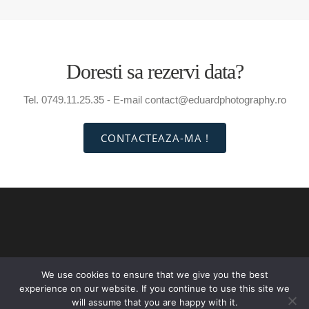
Doresti sa rezervi data?
Tel. 0749.11.25.35 - E-mail contact@eduardphotography.ro
CONTACTEAZA-MA !
We use cookies to ensure that we give you the best
experience on our website. If you continue to use this site we
INTRO
PORTOFOLIU
PRETURI
CONTACT
will assume that you are happy with it.