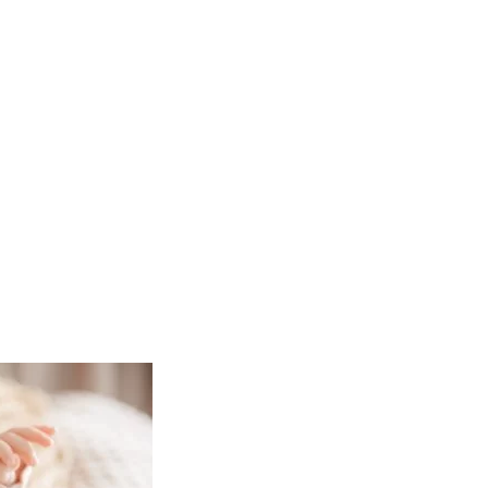
țit super bine la sedința foto. Nu ne-a pus el să stăm în poziții dubioas
am simțit prezența la cununia civilă și religioasă. El a fost mereu cel at
em colabora și la alte evenimente.