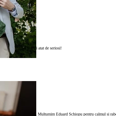
forțat la ședințele foto! Multumim pentru tot!
ut sa intalnesti oameni atat de seriosi!
mt inca emotia acelei zile. Multumim Eduard Schiopu pentru calmul si rabda