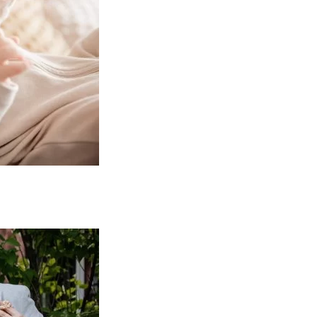
mt inca emotia acelei zile. Multumim Eduard Schiopu pentru calmul si rabda