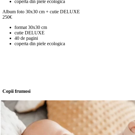
coperta din piele ecologica
Album foto 30x30 cm + cutie DELUXE
250
€
format 30x30 cm
cutie DELUXE
40 de pagini
coperta din piele ecologica
Maria
Ne-am bucurat să-l avem pe Eduard ca fotograf la nuntă. Ne-am sim
s-a văzut în poze. Pentru mine a contat foarte mult că nici nu i-
Recomand 100% și chiar sper să se alinieze astrele și să mai put