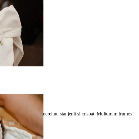
e!
te simti bine in fata camerei,nu stanjenit si crispat. Multumim frumos!