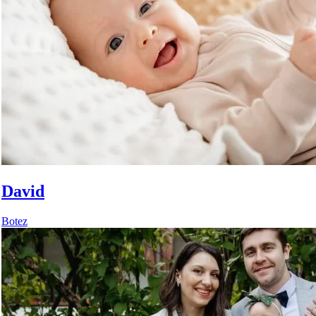
Copii frumosi
Laura
Au trecut cateva luni de la nunta, dar ma uit la fotografii si si
ai surprins atat la sedinta de logodna cat si in ziua nuntii!
David