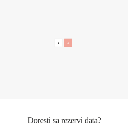
MARIA & ANDREI
SEDINTE FOTO
1
2
Doresti sa rezervi data?