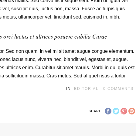
nas mattis. Sed convallis tristique sem. Proin ut ligula vel
is vel, suscipit quis, luctus non, massa. Fusce ac turpis quis
s metus, ullamcorper vel, tincidunt sed, euismod in, nibh.
 orci luctus et ultrices posuere cubilia Curae
olor. Sed non quam. In vel mi sit amet augue congue elementum.
Donec lacus nunc, viverra nec, blandit vel, egestas et, augue.
es ultrices enim. Curabitur sit amet mauris. Morbi in dui quis est
nia sollicitudin massa. Cras metus. Sed aliquet risus a tortor.
IN
EDITORIAL
0
COMMENTS
SHARE