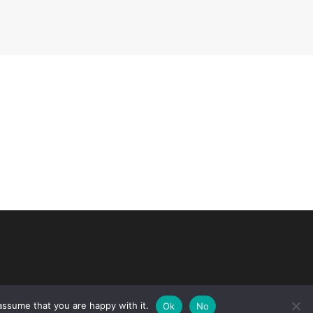
assume that you are happy with it.
INTRO
PORTOFOLIU
PRETURI
CONTACT
Ok
No