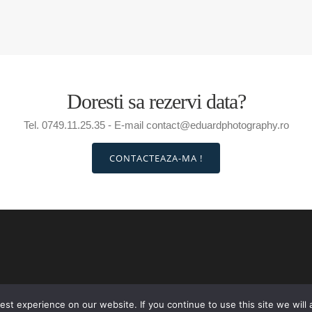
Doresti sa rezervi data?
Tel. 0749.11.25.35 - E-mail contact@eduardphotography.ro
CONTACTEAZA-MA !
st experience on our website. If you continue to use this site we will 