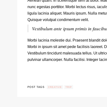
Aenean quam. In scelerisque sem at dolor. Maece
nunc egestas porttitor. Morbi lectus risus, iacul
ligula lacinia aliquet. Mauris ipsum. Nulla metu
Quisque volutpat condimentum velit.
Vestibulum ante ipsum primis in faucibus
Morbi lacinia molestie dui. Praesent blandit d
Morbi in ipsum sit amet pede facilisis laoreet. 
Vestibulum tincidunt malesuada tellus. Ut ultric
pulvinar ullamcorper. Nulla facilisi. Integer laci
POST TAGS
CREATIVE
TRIP